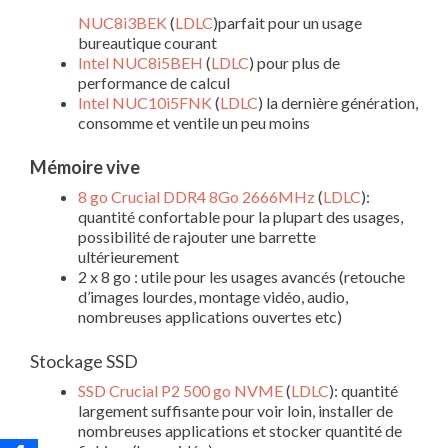
NUC8i3BEK
(
LDLC
)parfait pour un usage
bureautique courant
Intel NUC8i5BEH
(
LDLC
) pour plus de
performance de calcul
Intel NUC10i5FNK
(
LDLC
) la dernière génération,
consomme et ventile un peu moins
Mémoire vive
8 go Crucial DDR4 8Go 2666MHz
(
LDLC
):
quantité confortable pour la plupart des usages,
possibilité de rajouter une barrette
ultérieurement
2 x 8 go : utile pour les usages avancés (retouche
d’images lourdes, montage vidéo, audio,
nombreuses applications ouvertes etc)
Stockage SSD
SSD Crucial P2 500 go NVME
(
LDLC
): quantité
largement suffisante pour voir loin, installer de
nombreuses applications et stocker quantité de