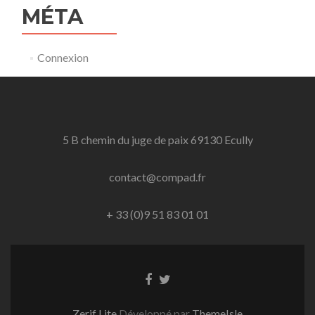
MÉTA
Connexion
5 B chemin du juge de paix 69130 Ecully
contact@compad.fr
+ 33 (0)9 51 83 01 01
Lien
Lien
Facebook
Twitter
Zerif Lite
Développé par
ThemeIsle