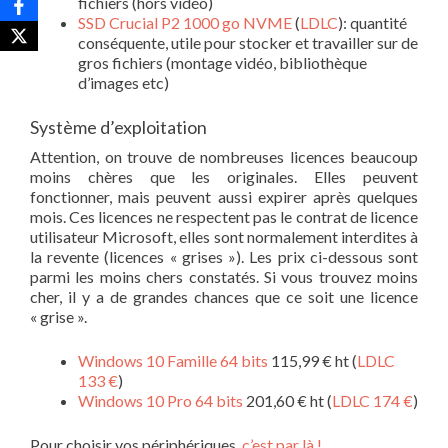
fichiers (hors vidéo)
SSD Crucial P2 1000 go NVME
(
LDLC
): quantité
conséquente, utile pour stocker et travailler sur de
gros fichiers (montage vidéo, bibliothèque
d’images etc)
Système d’exploitation
Attention, on trouve de nombreuses licences beaucoup
moins chères que les originales. Elles peuvent
fonctionner, mais peuvent aussi expirer après quelques
mois. Ces licences ne respectent pas le contrat de licence
utilisateur Microsoft, elles sont normalement interdites à
la revente (licences « grises »). Les prix ci-dessous sont
parmi les moins chers constatés. Si vous trouvez moins
cher, il y a de grandes chances que ce soit une licence
« grise ».
Windows 10 Famille 64 bits
115,99 € ht (
LDLC
133 €
)
Windows 10 Pro 64 bits
201,60 € ht (
LDLC 174 €
)
Pour choisir vos périphériques,
c’est par là !